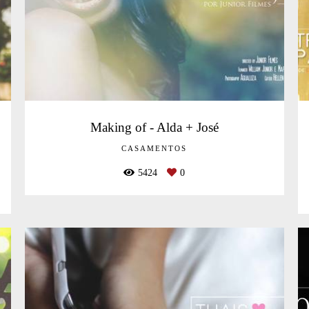
Making of - Alda + José
CASAMENTOS
5424
0